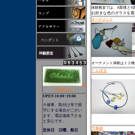
、4面体と
体験教室では
お好きな色のガラスを選
オーナメント
オーナメント体験は１２種
とんぼ玉
表
札作れます
OPEN 10:00~19:00
※催事、取付け等で留
守にする場合がござい
ます。電話連絡下さる
と安心です。
万華鏡
定休日 日曜、祭日